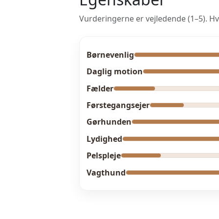
Vurderingerne er vejledende (1–5). Hv
Børnevenlig
Daglig motion
Fælder
Førstegangsejer
Gørhunden
Lydighed
Pelspleje
Vagthund