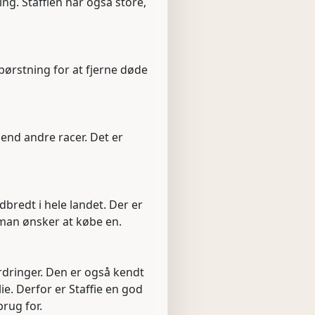
ing. Staffien har også store,
børstning for at fjerne døde
 end andre racer. Det er
bredt i hele landet. Der er
s man ønsker at købe en.
rdringer. Den er også kendt
e. Derfor er Staffie en god
rug for.