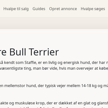
Hvalpe til salg
Guides
Opret annonce
Hvalpe søges
e Bull Terrier
også kendt som Staffie, er en livlig og energisk hund, der h
væsentligste ting, man bør vide, hvis man overvejer at købe 
r en mellemstor hund, der typisk vejer mellem 14-18 kg og m
pakte og muskuløse krop, der er dækket af en glat og glansf