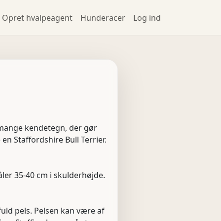
Opret hvalpeagent
Hunderacer
Log ind
ar mange kendetegn, der gør
en Staffordshire Bull Terrier.
åler 35-40 cm i skulderhøjde.
uld pels. Pelsen kan være af