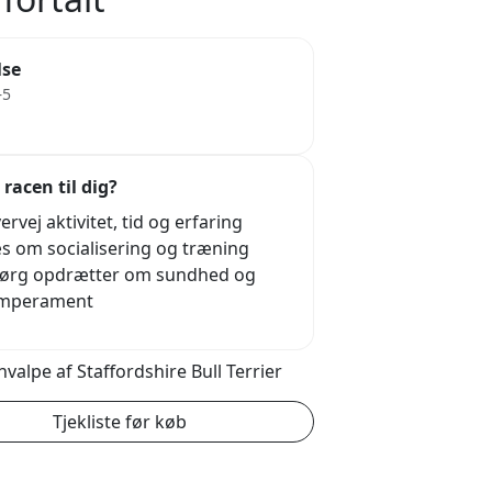
lse
–5
 racen til dig?
ervej aktivitet, tid og erfaring
s om socialisering og træning
ørg opdrætter om sundhed og
mperament
hvalpe af Staffordshire Bull Terrier
Tjekliste før køb