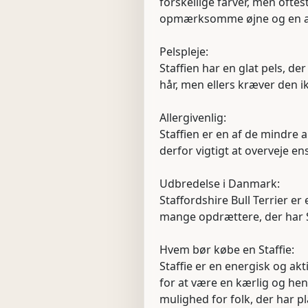
forskellige farver, men oftes
opmærksomme øjne og en akt
Pelspleje:
Staffien har en glat pels, d
hår, men ellers kræver den i
Allergivenlig:
Staffien er en af de mindre a
derfor vigtigt at overveje en
Udbredelse i Danmark:
Staffordshire Bull Terrier e
mange opdrættere, der har St
Hvem bør købe en Staffie:
Staffie er en energisk og a
for at være en kærlig og hen
mulighed for folk, der har p