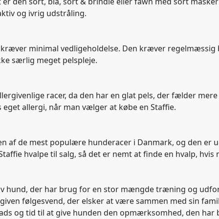
t er den sort, blå, sort & brindle eller fawn med sort masker
iv og ivrig udstråling.
er kræver minimal vedligeholdelse. Den kræver regelmæssig 
kke særlig meget pelspleje.
llergivenlige racer, da den har en glat pels, der fælder mere
s eget allergi, når man vælger at købe en Staffie.
r en af de mest populære hunderacer i Danmark, og den er ud
affie hvalpe til salg, så det er nemt at finde en hvalp, hvi
ktiv hund, der har brug for en stor mængde træning og udfo
given følgesvend, der elsker at være sammen med sin famili
lads og tid til at give hunden den opmærksomhed, den har b