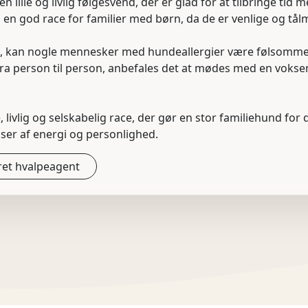
 en lille og livlig følgesvend, der er glad for at tilbringe tid
n god race for familier med børn, da de er venlige og tå
, kan nogle mennesker med hundeallergier være følsomme o
fra person til person, anbefales det at mødes med en voks
lle, livlig og selskabelig race, der gør en stor familiehund for
er af energi og personlighed.
et hvalpeagent