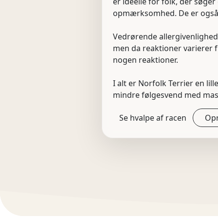
er ideelle for folk, der søger
opmærksomhed. De er også e
Vedrørende allergivenlighed
men da reaktioner varierer 
nogen reaktioner.
I alt er Norfolk Terrier en li
mindre følgesvend med mass
Se hvalpe af racen
Opr