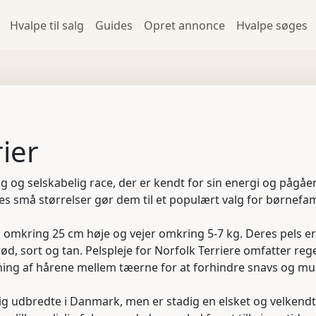
Hvalpe til salg
Guides
Opret annonce
Hvalpe søges
rier
livlig og selskabelig race, der er kendt for sin energi og påg
es små størrelser gør dem til et populært valg for børnefami
sk omkring 25 cm høje og vejer omkring 5-7 kg. Deres pels e
rød, sort og tan. Pelspleje for Norfolk Terriere omfatter re
mning af hårene mellem tæerne for at forhindre snavs og mud
lig udbredte i Danmark, men er stadig en elsket og velkend