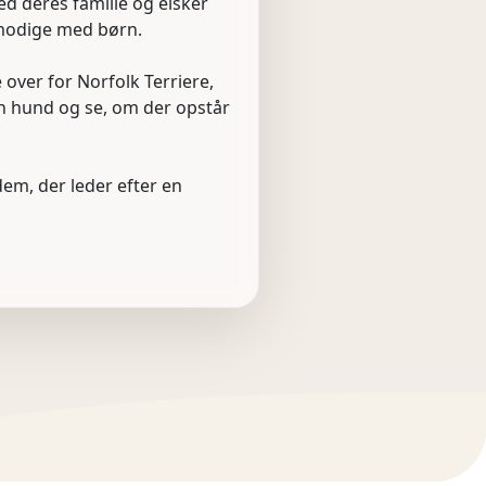
 med deres familie og elsker
lmodige med børn.
ver for Norfolk Terriere,
en hund og se, om der opstår
 dem, der leder efter en