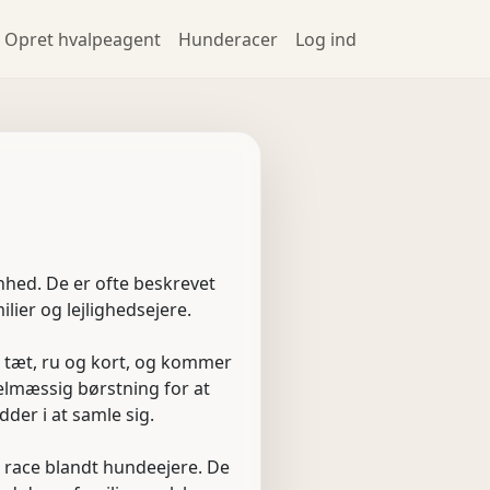
Opret hvalpeagent
Hunderacer
Log ind
åenhed. De er ofte beskrevet
lier og lejlighedsejere.
r tæt, ru og kort, og kommer
gelmæssig børstning for at
der i at samle sig.
t race blandt hundeejere. De