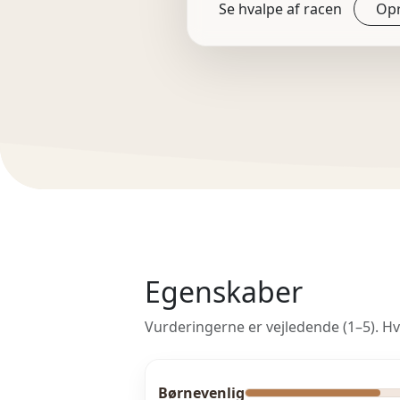
Se hvalpe af racen
Opr
Egenskaber
Vurderingerne er vejledende (1–5). Hv
Børnevenlig