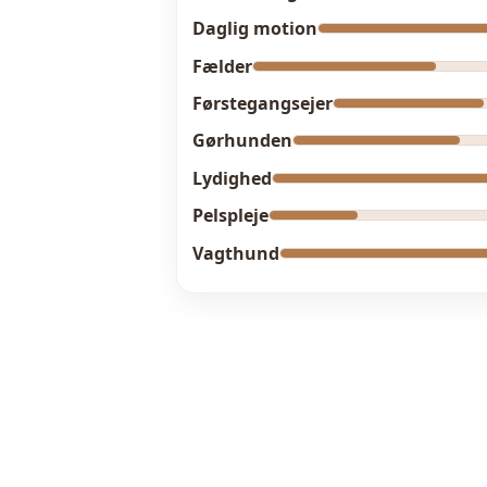
Daglig motion
Fælder
Førstegangsejer
Gørhunden
Lydighed
Pelspleje
Vagthund