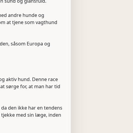
en sund og glansfuld.
e med andre hunde og
som at tjene som vagthund
erden, såsom Europa og
g og aktiv hund. Denne race
t sørge for, at man har tid
g, da den ikke har en tendens
at tjekke med sin læge, inden