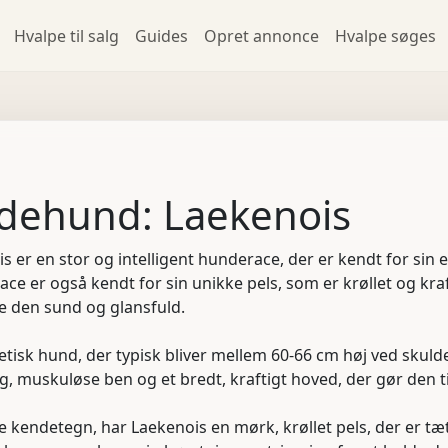
Hvalpe til salg
Guides
Opret annonce
Hvalpe søges
rdehund: Laekenois
 er en stor og intelligent hunderace, der er kendt for sin e
ce er også kendt for sin unikke pels, som er krøllet og kr
de den sund og glansfuld.
etisk hund, der typisk bliver mellem 60-66 cm høj ved skul
, muskuløse ben og et bredt, kraftigt hoved, der gør den ti
 kendetegn, har Laekenois en mørk, krøllet pels, der er tæt 