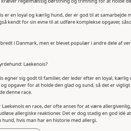
og kræver regelmæssig børstning og trimning for at holde d
s er en loyal og kærlig hund, der er god til at samarbejd
så kendt for sin evne til at udføre komplekse opgaver, så
dbredt i Danmark, men er blevet populær i andre dele af v
yrdehund: Laekenois?
egner sig godt til familier, der leder efter en loyal, kærli
 opgaver for at holde den glad og sund, så det er vigtigt a
lde denne race.
r Laekenois en race, der ofte anses for at være allergivenli
r udløse allergiske reaktioner. Det er dog stadig en god idé 
 hund, hvis man har en historie med allergi.