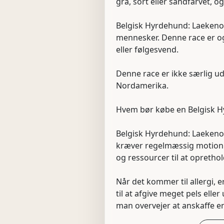
grå, sort eller sandfarvet, 
Belgisk Hyrdehund: Laekenoi
mennesker. Denne race er og
eller følgesvend.
Denne race er ikke særlig u
Nordamerika.
Hvem bør købe en Belgisk H
Belgisk Hyrdehund: Laekenois 
kræver regelmæssig motion og
og ressourcer til at opretho
Når det kommer til allergi, e
til at afgive meget pels elle
man overvejer at anskaffe en