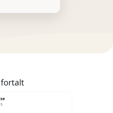
fortalt
lse
–5