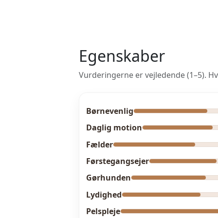
Egenskaber
Vurderingerne er vejledende (1–5). Hv
Børnevenlig
Daglig motion
Fælder
Førstegangsejer
Gørhunden
Lydighed
Pelspleje