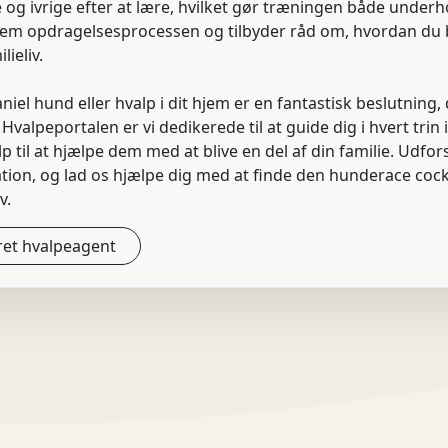
te og ivrige efter at lære, hvilket gør træningen både under
nnem opdragelsesprocessen og tilbyder råd om, hvordan du 
lieliv.
iel hund eller hvalp i dit hjem er en fantastisk beslutning,
valpeportalen er vi dedikerede til at guide dig i hvert trin 
lp til at hjælpe dem med at blive en del af din familie. Udf
ion, og lad os hjælpe dig med at finde den hunderace cocke
v.
et hvalpeagent