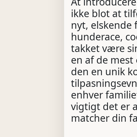
At introducere
ikke blot at ti
nyt, elskende
hunderace, coc
takket være si
en af de mest 
den en unik ko
tilpasningsevn
enhver familie
vigtigt det er 
matcher din fam