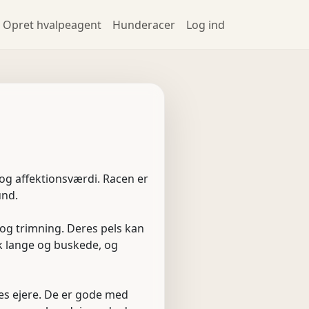
Opret hvalpeagent
Hunderacer
Log ind
og affektionsværdi. Racen er
und.
og trimning. Deres pels kan
sk lange og buskede, og
res ejere. De er gode med