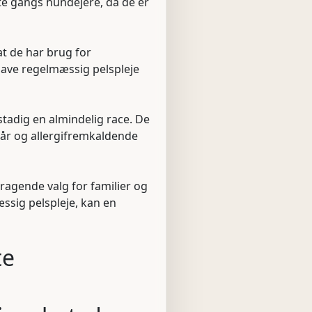
te gangs hundejere, da de er
t de har brug for
have regelmæssig pelspleje
tadig en almindelig race. De
 hår og allergifremkaldende
mragende valg for familier og
ssig pelspleje, kan en
te