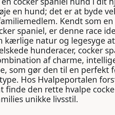
 en cocker spaniel hund i dit 
lføje en hund; det er at byde v
 familiemedlem. Kendt som en
ker spaniel, er denne race idee
n kærlige natur og legesyge a
elskede hunderacer, cocker spa
mbination af charme, intellig
e, som gør den til en perfekt 
type. Hos Hvalpeportalen forst
at finde den rette hvalpe cocke
ilies unikke livsstil.