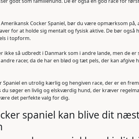
er godt som familiehund. De er også en god race for førs
n Amerikansk Cocker Spaniel, bør du være opmærksom på, a
er for at holde sig mentalt og fysisk aktive. De bør også 
ls i topform.
r ikke så udbredt i Danmark som i andre lande, men de er s
m andre racer, da de har en blød og tæt pels, der kan afgive
er Spaniel en utrolig kærlig og hengiven race, der er en fre
 du søger en livlig og elskværdig hund, der kræver regelmæ
ære det perfekte valg for dig.
ker spaniel kan blive dit næs
m