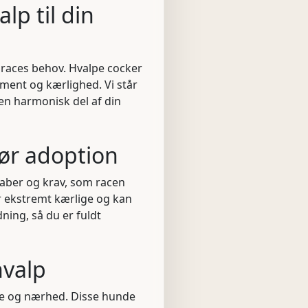
lp til din
 races behov. Hvalpe cocker
ment og kærlighed. Vi står
r en harmonisk del af din
før adoption
kaber og krav, som racen
er ekstremt kærlige og kan
ning, så du er fuldt
hvalp
æde og nærhed. Disse hunde