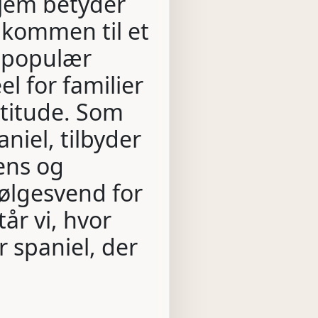
hjem betyder
elkommen til et
 populær
l for familier
ttitude. Som
niel, tilbyder
ens og
følgesvend for
år vi, hvor
r spaniel, der