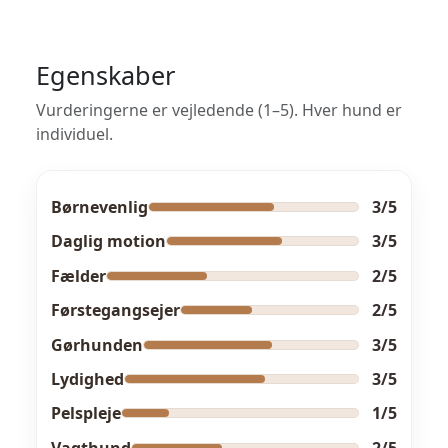
Egenskaber
Vurderingerne er vejledende (1–5). Hver hund er
individuel.
Børnevenlig
3/5
Daglig motion
3/5
Fælder
2/5
Førstegangsejer
2/5
Gørhunden
3/5
Lydighed
3/5
Pelspleje
1/5
Vagthund
2/5